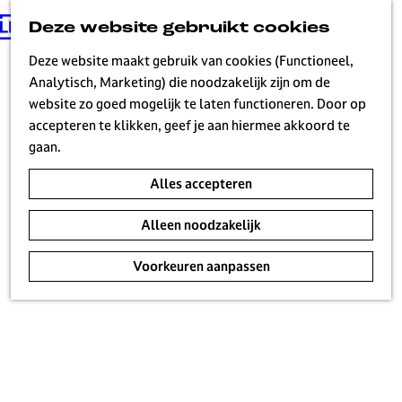
Deze website gebruikt cookies
G
MENU
a
Deze website maakt gebruik van cookies (Functioneel,
n
Analytisch, Marketing) die noodzakelijk zijn om de
a
website zo goed mogelijk te laten functioneren. Door op
a
accepteren te klikken, geef je aan hiermee akkoord te
r
gaan.
d
Alles accepteren
e
h
Alleen noodzakelijk
o
m
Voorkeuren aanpassen
e
p
a
g
e
H