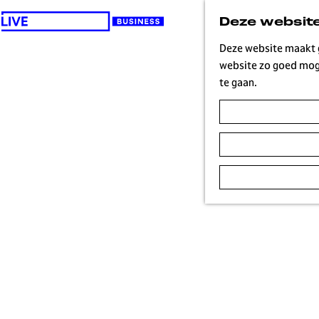
Deze website
G
a
Deze website maakt g
n
website zo goed moge
a
te gaan.
a
r
d
e
h
o
m
e
p
a
g
e
H