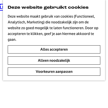
Deze website gebruikt cookies
G
MENU
a
Deze website maakt gebruik van cookies (Functioneel,
n
Analytisch, Marketing) die noodzakelijk zijn om de
a
website zo goed mogelijk te laten functioneren. Door op
a
accepteren te klikken, geef je aan hiermee akkoord te
r
gaan.
d
Alles accepteren
e
h
Alleen noodzakelijk
o
m
Voorkeuren aanpassen
e
p
a
g
e
H