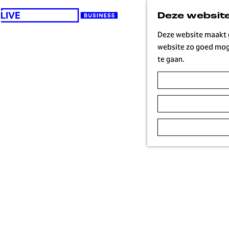
Deze website
G
a
Deze website maakt g
n
website zo goed moge
a
te gaan.
a
r
d
e
h
o
m
e
p
a
g
e
H