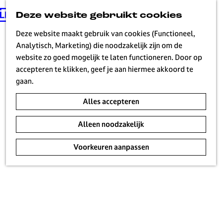
Deze website gebruikt cookies
G
MENU
a
Deze website maakt gebruik van cookies (Functioneel,
n
Analytisch, Marketing) die noodzakelijk zijn om de
a
website zo goed mogelijk te laten functioneren. Door op
a
accepteren te klikken, geef je aan hiermee akkoord te
r
gaan.
d
Alles accepteren
e
h
Alleen noodzakelijk
o
m
Voorkeuren aanpassen
e
p
a
g
e
H