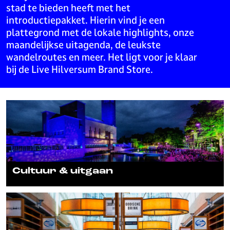
stad te bieden heeft met het
introductiepakket. Hierin vind je een
plattegrond met de lokale highlights, onze
maandelijkse uitagenda, de leukste
wandelroutes en meer. Het ligt voor je klaar
bij de Live Hilversum Brand Store.
C
u
l
t
u
u
Cultuur & uitgaan
r
&
W
u
i
i
n
t