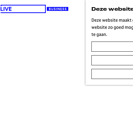
Deze website
G
a
Deze website maakt g
n
website zo goed moge
a
te gaan.
a
r
d
e
h
o
m
e
p
a
g
e
H