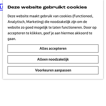
Deze website gebruikt cookies
G
MENU
a
Deze website maakt gebruik van cookies (Functioneel,
n
Analytisch, Marketing) die noodzakelijk zijn om de
a
website zo goed mogelijk te laten functioneren. Door op
a
accepteren te klikken, geef je aan hiermee akkoord te
r
gaan.
d
Alles accepteren
e
h
Alleen noodzakelijk
o
m
Voorkeuren aanpassen
e
p
a
g
e
H