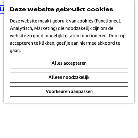
Deze website gebruikt cookies
G
MENU
a
Deze website maakt gebruik van cookies (Functioneel,
n
Analytisch, Marketing) die noodzakelijk zijn om de
a
website zo goed mogelijk te laten functioneren. Door op
a
accepteren te klikken, geef je aan hiermee akkoord te
r
gaan.
d
Alles accepteren
e
h
Alleen noodzakelijk
o
m
Voorkeuren aanpassen
e
p
a
g
e
H