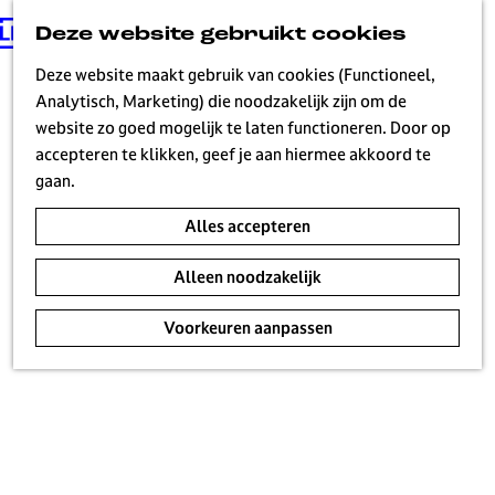
Deze website gebruikt cookies
G
MENU
a
Deze website maakt gebruik van cookies (Functioneel,
n
Analytisch, Marketing) die noodzakelijk zijn om de
a
website zo goed mogelijk te laten functioneren. Door op
a
accepteren te klikken, geef je aan hiermee akkoord te
r
gaan.
d
Alles accepteren
e
h
Alleen noodzakelijk
o
m
Voorkeuren aanpassen
e
p
a
g
e
H