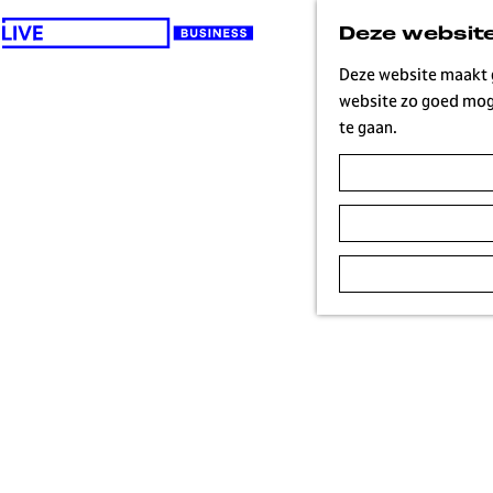
Deze website
G
a
Deze website maakt g
n
website zo goed moge
a
te gaan.
a
r
d
e
h
o
m
e
p
a
g
e
H