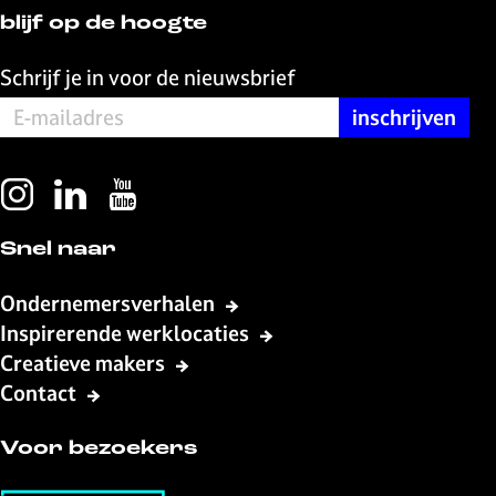
blijf op de hoogte
Schrijf je in voor de nieuwsbrief
I
L
Y
n
i
o
Snel naar
s
n
u
t
k
T
Ondernemersverhalen
a
e
u
Inspirerende werklocaties
g
d
b
Creatieve makers
r
I
e
a
n
L
Contact
m
L
i
L
i
v
Voor bezoekers
i
v
e