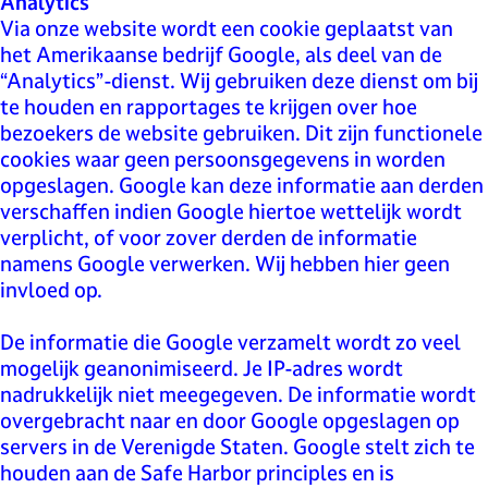
i
Analytics
l
Via onze website wordt een cookie geplaatst van
v
het Amerikaanse bedrijf Google, als deel van de
e
“Analytics”-dienst. Wij gebruiken deze dienst om bij
r
te houden en rapportages te krijgen over hoe
s
bezoekers de website gebruiken. Dit zijn functionele
u
cookies waar geen persoonsgegevens in worden
m
opgeslagen. Google kan deze informatie aan derden
B
verschaffen indien Google hiertoe wettelijk wordt
u
verplicht, of voor zover derden de informatie
s
namens Google verwerken. Wij hebben hier geen
i
invloed op.
n
e
De informatie die Google verzamelt wordt zo veel
s
mogelijk geanonimiseerd. Je IP-adres wordt
s
nadrukkelijk niet meegegeven. De informatie wordt
overgebracht naar en door Google opgeslagen op
servers in de Verenigde Staten. Google stelt zich te
houden aan de Safe Harbor principles en is