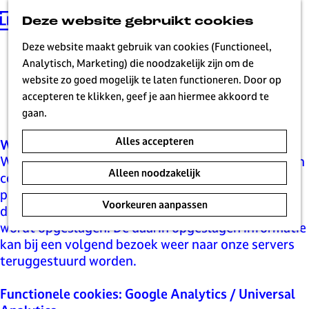
Deze website gebruikt cookies
G
MENU
a
Deze website maakt gebruik van cookies (Functioneel,
n
Analytisch, Marketing) die noodzakelijk zijn om de
a
website zo goed mogelijk te laten functioneren. Door op
Cookiemelding
a
accepteren te klikken, geef je aan hiermee akkoord te
r
gaan.
d
Alles accepteren
e
Wat is een cookie?
h
Wij maken op deze website gebruik van cookies. Een
Alleen noodzakelijk
o
cookie is een eenvoudig klein bestandje dat met
m
pagina’s van deze website wordt meegestuurd en
Voorkeuren aanpassen
e
door je browser op de harde schrijf van je computer
p
wordt opgeslagen. De daarin opgeslagen informatie
a
kan bij een volgend bezoek weer naar onze servers
g
teruggestuurd worden.
e
H
Functionele cookies: Google Analytics / Universal