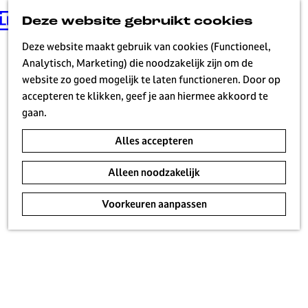
Deze website gebruikt cookies
G
MENU
a
Deze website maakt gebruik van cookies (Functioneel,
n
Analytisch, Marketing) die noodzakelijk zijn om de
a
website zo goed mogelijk te laten functioneren. Door op
Beeld en Geluid
a
accepteren te klikken, geef je aan hiermee akkoord te
r
gaan.
d
Alles accepteren
e
h
Alleen noodzakelijk
o
m
Voorkeuren aanpassen
e
p
a
g
e
H