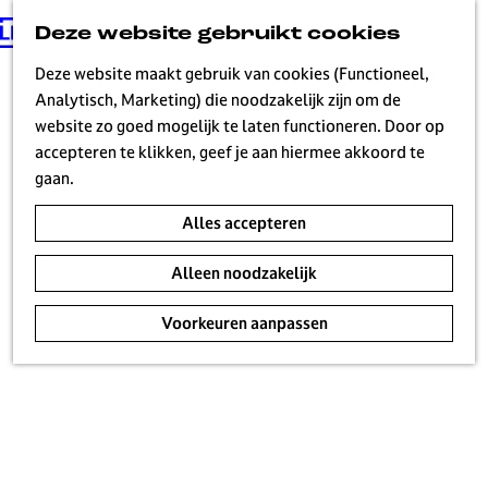
Deze website gebruikt cookies
G
MENU
a
Deze website maakt gebruik van cookies (Functioneel,
n
Analytisch, Marketing) die noodzakelijk zijn om de
a
website zo goed mogelijk te laten functioneren. Door op
a
accepteren te klikken, geef je aan hiermee akkoord te
r
gaan.
d
Alles accepteren
e
h
Alleen noodzakelijk
o
m
Voorkeuren aanpassen
e
p
a
g
e
H