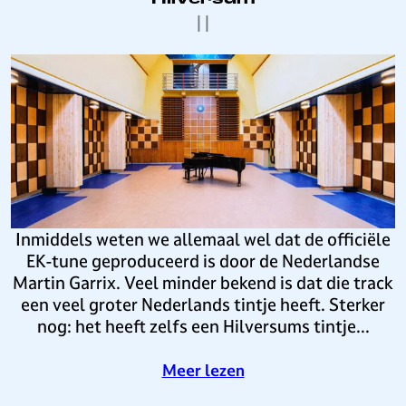
o
c
|
|
u
a
n
r
E
d
w
l
S
i
k
u
n
e
m
n
E
m
a
K
i
a
-
t
r
w
s
e
Inmiddels weten we allemaal wel dat de officiële
p
d
EK-tune geproduceerd is door de Nederlandse
e
s
Martin Garrix. Veel minder bekend is dat die track
a
t
een veel groter Nederlands tintje heeft. Sterker
k
r
nog: het heeft zelfs een Hilversums tintje...
e
i
r
j
o
Meer lezen
o
d
v