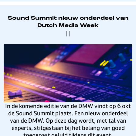
p
h
e
S
o
r
o
o
E
Sound Summit nieuw onderdeel van
u
r
l
Dutch Media Week
n
j
k
|
|
d
e
e
S
e
E
S
u
e
K
o
m
n
-
u
m
s
w
n
i
t
e
d
t
u
d
S
k
s
u
j
t
m
e
r
m
In de komende editie van de DMW vindt op 6 okt
H
i
i
de Sound Summit plaats. Een nieuw onderdeel
i
j
t
van de DMW. Op deze dag wordt, met tal van
l
d
n
experts, stilgestaan bij het belang van goed
v
h
i
toegepast geluid tijdens dit event.