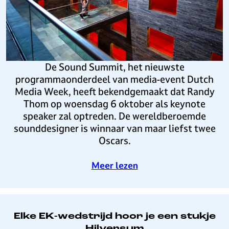
i
a
l
r
v
w
e
i
r
n
s
n
De Sound Summit, het nieuwste
u
a
programmaonderdeel van media-event Dutch
m
a
Media Week, heeft bekendgemaakt dat Randy
B
r
Thom op woensdag 6 oktober als keynote
u
s
speaker zal optreden. De wereldberoemde
s
p
sounddesigner is winnaar van maar liefst twee
i
e
Oscars.
n
a
e
k
o
Meer lezen
s
e
v
s
r
e
o
r
p
O
Elke EK-wedstrijd hoor je een stukje
S
s
Hilversum