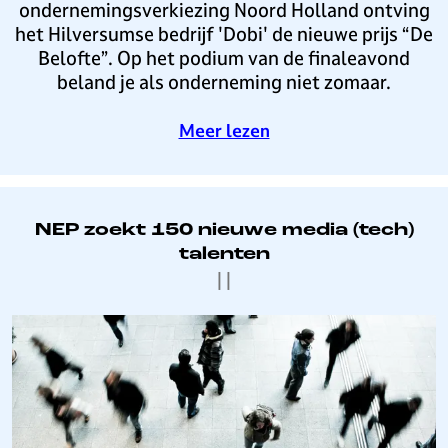
c
e
i
ondernemingsverkiezing Noord Holland ontving
r
h
u
l
het Hilversumse bedrijf 'Dobi' de nieuwe prijs “De
s
M
w
v
Belofte”. Op het podium van de finaleavond
u
e
o
e
beland je als onderneming niet zomaar.
m
d
n
r
i
d
s
o
Meer lezen
a
e
u
v
W
r
m
e
e
d
w
r
e
e
i
D
NEP zoekt 150 nieuwe media (tech)
k
e
n
o
talenten
l
t
b
|
|
v
o
b
a
n
i
N
n
d
u
E
D
e
i
P
u
r
t
z
t
n
H
o
c
e
i
e