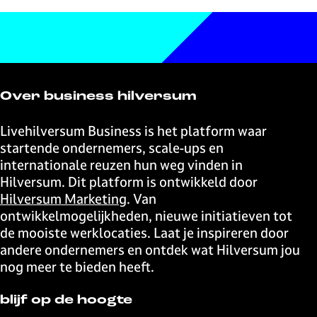
e
a
a
d
g
c
c
a
a
i
i
o
h
r
r
g
d
m
)
d
p
e
s
e
t
e
a
p
-
a
v
g
a
Over business hilversum
i
l
o
i
g
n
e
r
n
i
Livehilversum Business is het platform waar
-
n
i
a
n
startende ondernemers, scale-ups en
H
t
g
a
internationale reuzen hun weg vinden in
i
e
e
Hilversum. Dit platform is ontwikkeld door
l
n
p
Hilversum Marketing
. Van
v
a
ontwikkelmogelijkheden, nieuwe initiatieven tot
e
g
de mooiste werklocaties. Laat je inspireren door
r
i
andere ondernemers en ontdek wat Hilversum jou
s
n
nog meer te bieden heeft.
u
a
m
blijf op de hoogte
-