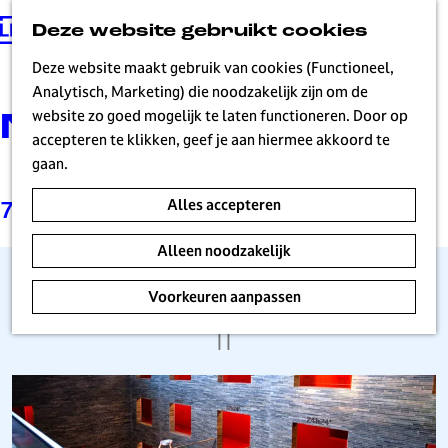
Deze website gebruikt cookies
G
MENU
a
Deze website maakt gebruik van cookies (Functioneel,
n
Analytisch, Marketing) die noodzakelijk zijn om de
a
website zo goed mogelijk te laten functioneren. Door op
Nieuws
a
accepteren te klikken, geef je aan hiermee akkoord te
r
gaan.
d
Alles accepteren
7 t/m 12 van 12 resultaten
e
h
Alleen noodzakelijk
o
m
Oscarwinnaar speaker op Sound
Voorkeuren aanpassen
e
Summit
p
|
|
a
g
O
e
s
H
c