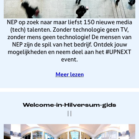
h
m
l
k
M
i
v
t
e
n
e
1
NEP op zoek naar maar liefst 150 nieuwe media
d
g
r
5
(tech) talenten. Zonder technologie geen TV,
i
s
s
0
zonder mens geen technologie! De mensen van
a
p
u
n
NEP zijn de spil van het bedrijf. Ontdek jouw
W
r
m
i
mogelijkheden en neem deel aan het #UPNEXT
e
i
w
e
event.
e
j
i
u
k
s
n
w
o
Meer lezen
t
e
v
o
m
e
n
e
r
d
d
N
Welcome-in-Hilversum-gids
e
i
E
|
|
r
a
P
n
(
z
W
e
t
o
e