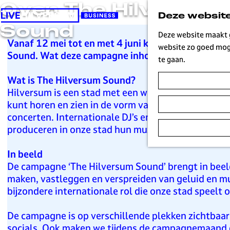
Over The Hilversum
Deze website
G
Sound
a
Deze website maakt g
Vanaf 12 mei tot en met 4 juni kom je in en rond 
n
website zo goed moge
Sound. Wat deze campagne inhoudt lees je hier.
a
te gaan.
a
Wat is The Hilversum Sound?
r
Hilversum is een stad met een wereldberoemd geluid.
d
kunt horen en zien in de vorm van media, geluid e
e
concerten. Internationale DJ’s en artiesten hebbe
h
produceren in onze stad hun muziek. Hilversumse me
o
m
In beeld
e
De campagne ‘The Hilversum Sound’ brengt in beel
p
maken, vastleggen en verspreiden van geluid en m
a
bijzondere internationale rol die onze stad speelt 
g
e
De campagne is op verschillende plekken zichtbaar i
H
socials. Ook maken we tijdens de campagnemaand 