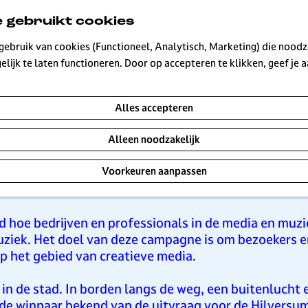
 gebruikt cookies
ebruik van cookies (Functioneel, Analytisch, Marketing) die noodza
Hilversum online en offline op verschillende plekke
lijk te laten functioneren. Door op accepteren te klikken, geef je
Alles accepteren
 Dit is geen letterlijk geluid. We bedoelen hiermee d
n muziek. Hilversumse mediabedrijven verzorgen were
Alleen noodzakelijk
n Hilversum als homebase voor hun label. Componist
Voorkeuren aanpassen
diaformats rondom muzikaal talent reizen de wereld 
d hoe bedrijven en professionals in de media en muz
uziek. Het doel van deze campagne is om bezoekers e
op het gebied van creatieve media.
n de stad. In borden langs de weg, een buitenlucht e
de winnaar bekend van de uitvraag voor de
Hilversu