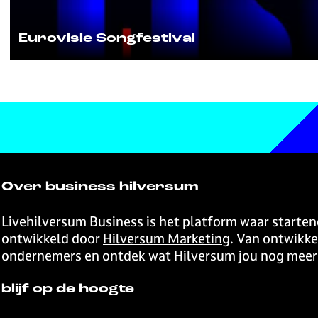
i
m
v
k
a
i
Eurovisie Songfestival
a
t
s
a
s
i
l
e
t
S
a
o
l
n
e
g
n
f
t
e
Over business hilversum
s
t
Livehilversum Business is het platform waar starten
i
ontwikkeld door
Hilversum Marketing
. Van ontwikke
v
ondernemers en ontdek wat Hilversum jou nog meer 
a
l
blijf op de hoogte