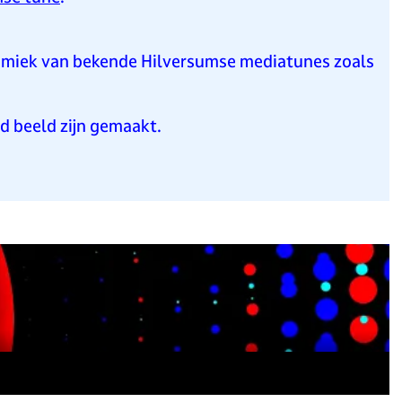
amiek van bekende Hilversumse mediatunes zoals
d beeld zijn gemaakt.