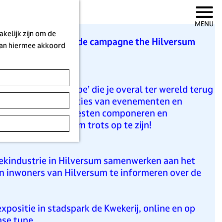
MENU
kelijk zijn om de
n uitingen tegen van de campagne the Hilversum
 aan hiermee akkoord
e Hilversumse ‘vibe’ die je overal ter wereld terug
ldwijd live registraties van evenementen en
en, artiesten en orkesten componeren en
over. Best iets om trots op te zijn!
iekindustrie in Hilversum samenwerken aan het
n inwoners van Hilversum te informeren over de
xpositie in stadspark de Kwekerij, online en op
mse tune
.