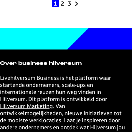
H
r
1
2
3
H
G
G
G
a
U
u
a
a
a
r
n
i
n
n
n
a
b
d
a
a
a
l
r
i
a
a
a
d
a
g
r
r
r
n
e
p
p
d
d
p
a
a
e
e
a
g
g
v
Over business hilversum
d
g
i
i
o
|
i
n
n
l
Livehilversum Business is het platform waar
H
n
a
a
g
startende ondernemers, scale-ups en
a
a
e
internationale reuzen hun weg vinden in
r
n
Hilversum. Dit platform is ontwikkeld door
a
d
Hilversum Marketing
. Van
l
e
ontwikkelmogelijkheden, nieuwe initiatieven tot
d
p
de mooiste werklocaties. Laat je inspireren door
a
andere ondernemers en ontdek wat Hilversum jou