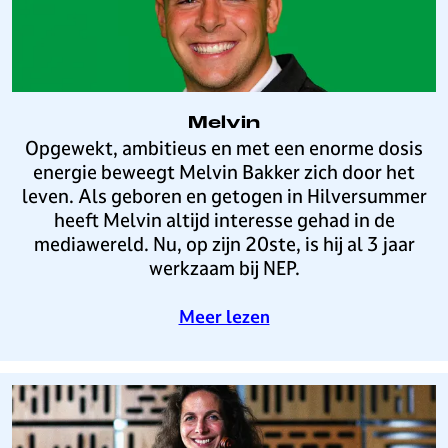
y
Melvin
M
Opgewekt, ambitieus en met een enorme dosis
e
energie beweegt Melvin Bakker zich door het
l
leven. Als geboren en getogen in Hilversummer
v
heeft Melvin altijd interesse gehad in de
i
mediawereld. Nu, op zijn 20ste, is hij al 3 jaar
n
werkzaam bij NEP.
o
Meer lezen
v
e
r
M
e