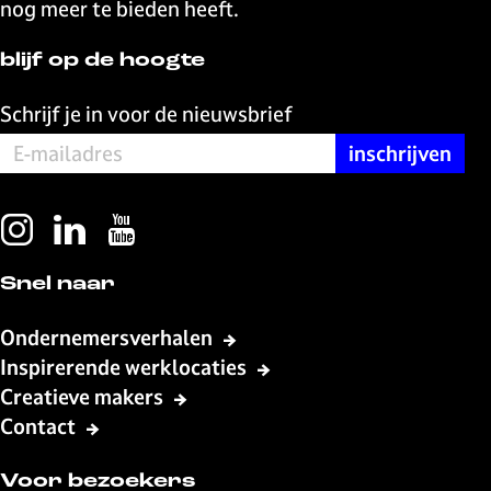
g
nog meer te bieden heeft.
i
n
blijf op de hoogte
a
Schrijf je in voor de nieuwsbrief
I
L
Y
n
i
o
Snel naar
s
n
u
t
k
T
Ondernemersverhalen
a
e
u
Inspirerende werklocaties
g
d
b
Creatieve makers
r
I
e
a
n
L
Contact
m
L
i
L
i
v
Voor bezoekers