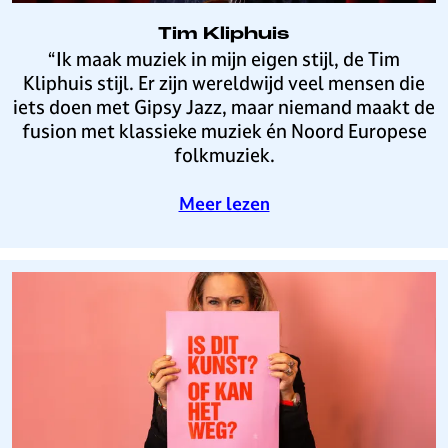
i
l
Tim Kliphuis
v
T
“Ik maak muziek in mijn eigen stijl, de Tim
e
i
Kliphuis stijl. Er zijn wereldwijd veel mensen die
r
m
iets doen met Gipsy Jazz, maar niemand maakt de
s
K
fusion met klassieke muziek én Noord Europese
u
l
folkmuziek.
m
i
B
p
o
Meer lezen
u
h
v
s
u
e
i
i
r
n
s
T
e
i
s
m
s
K
l
i
p