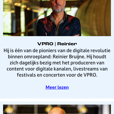
m
a
o
d
n
i
i
o
s
F
c
i
h
l
O
h
VPRO | Reinier
r
a
V
Hij is één van de pioniers van de digitale revolutie
k
r
P
binnen omroepland: Reinier Bruijne. Hij houdt
e
m
R
zich dagelijks bezig met het produceren van
s
o
O
content voor digitale kanalen, livestreams van
t
n
|
festivals en concerten voor de VPRO.
|
i
R
N
s
e
o
Meer lezen
a
c
i
v
d
h
n
e
i
O
i
r
a
r
e
V