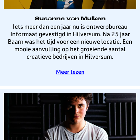
e
d
e
Susanne van Mulken
B
S
Iets meer dan een jaar nu is ontwerpbureau
o
u
Informaat gevestigd in Hilversum. Na 25 jaar
e
s
Baarn was het tijd voor een nieuwe locatie. Een
r
a
mooie aanvulling op het groeiende aantal
n
creatieve bedrijven in Hilversum.
n
e
o
Meer lezen
v
v
a
e
n
r
M
S
u
u
l
s
k
a
e
n
n
n