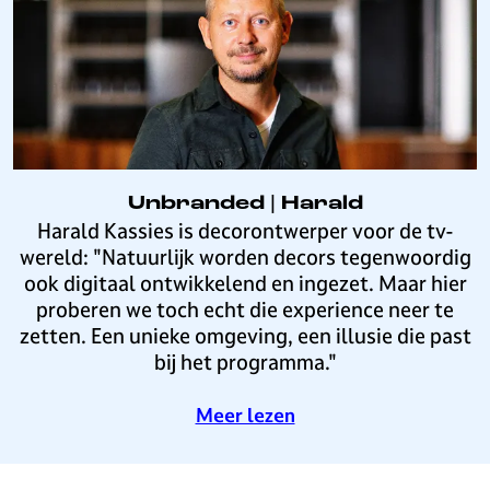
k
r
P
e
R
s
O
t
|
|
R
N
e
a
i
d
n
Unbranded | Harald
i
i
U
Harald Kassies is decorontwerper voor de tv-
a
e
n
wereld: "Natuurlijk worden decors tegenwoordig
r
b
ook digitaal ontwikkelend en ingezet. Maar hier
r
proberen we toch echt die experience neer te
a
zetten. Een unieke omgeving, een illusie die past
n
bij het programma."
d
e
o
Meer lezen
d
v
|
e