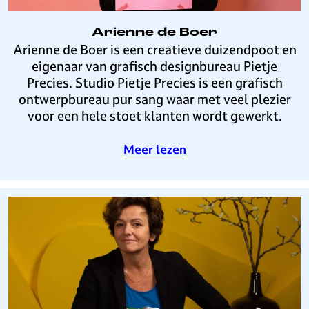
h
u
Arienne de Boer
i
A
Arienne de Boer is een creatieve duizendpoot en
s
r
eigenaar van grafisch designbureau Pietje
i
Precies. Studio Pietje Precies is een grafisch
e
ontwerpbureau pur sang waar met veel plezier
n
voor een hele stoet klanten wordt gewerkt.
n
e
o
Meer lezen
d
v
e
e
B
r
o
A
e
r
r
i
e
n
n