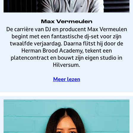
e
v
a
Max Vermeulen
n
M
De carrière van DJ en producent Max Vermeulen
M
a
begint met een fantastische dj-set voor zijn
u
x
twaalfde verjaardag. Daarna flitst hij door de
l
V
Herman Brood Academy, tekent een
k
e
platencontract en bouwt zijn eigen studio in
e
r
Hilversum.
n
m
e
o
Meer lezen
u
v
l
e
e
r
n
M
a
x
V