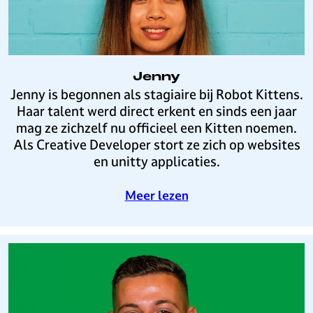
e
r
m
e
u
Jenny
l
J
Jenny is begonnen als stagiaire bij Robot Kittens.
e
e
Haar talent werd direct erkent en sinds een jaar
n
n
mag ze zichzelf nu officieel een Kitten noemen.
n
Als Creative Developer stort ze zich op websites
y
en unitty applicaties.
o
Meer lezen
v
e
r
J
e
n
n