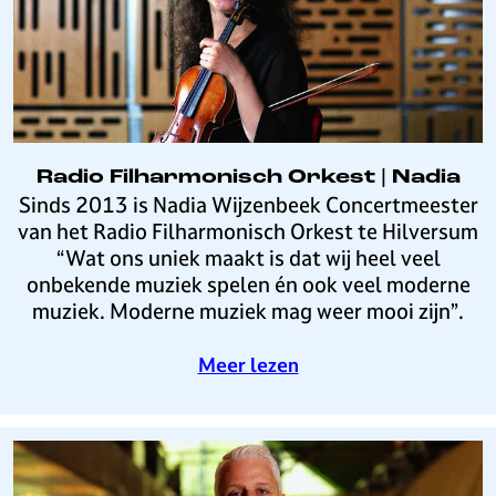
l
v
i
n
Radio Filharmonisch Orkest | Nadia
R
Sinds 2013 is Nadia Wijzenbeek Concertmeester
a
van het Radio Filharmonisch Orkest te Hilversum
d
“Wat ons uniek maakt is dat wij heel veel
i
onbekende muziek spelen én ook veel moderne
o
muziek. Moderne muziek mag weer mooi zijn”.
F
i
o
Meer lezen
l
v
h
e
a
r
r
R