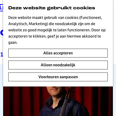
Deze website gebruikt cookies
G
MENU
a
Deze website maakt gebruik van cookies (Functioneel,
n
Analytisch, Marketing) die noodzakelijk zijn om de
a
website zo goed mogelijk te laten functioneren. Door op
Ondernemers
a
accepteren te klikken, geef je aan hiermee akkoord te
r
gaan.
d
Alles accepteren
1 t/m 9 van 21 resultaten
e
h
Alleen noodzakelijk
o
m
Voorkeuren aanpassen
e
p
a
g
e
H